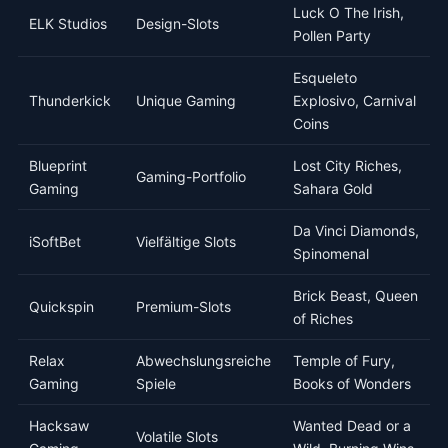
Luck O The Irish,
ELK Studios
Design-Slots
Pollen Party
Esqueleto
Thunderkick
Unique Gaming
Explosivo, Carnival
Coins
Blueprint
Lost City Riches,
Gaming-Portfolio
Gaming
Sahara Gold
Da Vinci Diamonds,
iSoftBet
Vielfältige Slots
Spinomenal
Brick Beast, Queen
Quickspin
Premium-Slots
of Riches
Relax
Abwechslungsreiche
Temple of Fury,
Gaming
Spiele
Books of Wonders
Hacksaw
Wanted Dead or a
Volatile Slots