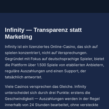
Infinity — Transparenz statt
Marketing
Infinity ist ein lizenziertes Online-Casino, das sich auf
spielen konzentriert, nicht auf Versprechungen.
Gegründet mit Fokus auf deutschsprachige Spieler, bietet
die Plattform über 1.500 Spiele von etablierten Anbietern,
reguläre Auszahlungen und einen Support, der
tatsächlich antwortet.
Viele Casinos versprechen das Gleiche. Infinity
unterscheidet sich durch drei Punkte: erstens die
Geschwindigkeit — Auszahlungen werden in der Regel
innerhalb von 24 Stunden bearbeitet, ohne versteckte