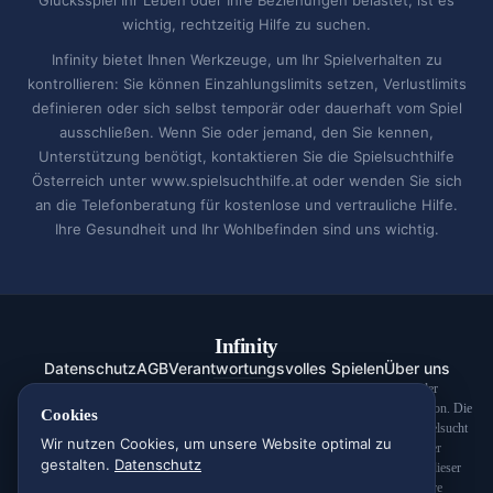
Glücksspiel Ihr Leben oder Ihre Beziehungen belastet, ist es
wichtig, rechtzeitig Hilfe zu suchen.
Infinity bietet Ihnen Werkzeuge, um Ihr Spielverhalten zu
kontrollieren: Sie können Einzahlungslimits setzen, Verlustlimits
definieren oder sich selbst temporär oder dauerhaft vom Spiel
ausschließen. Wenn Sie oder jemand, den Sie kennen,
Unterstützung benötigt, kontaktieren Sie die Spielsuchthilfe
Österreich unter www.spielsuchthilfe.at oder wenden Sie sich
an die Telefonberatung für kostenlose und vertrauliche Hilfe.
Ihre Gesundheit und Ihr Wohlbefinden sind uns wichtig.
Infinity
Datenschutz
AGB
Verantwortungsvolles Spielen
Über uns
Infinity wird betrieben durch die Infinity Gaming Ltd., lizenziert unter der
Glücksspiellizenz DE-GGL-2024-001547 der Deutschen Glücksspielkommission. Die
Cookies
Nutzung dieser Website ist ausschließlich Personen ab 18 Jahren gestattet. Spielsucht
Wir nutzen Cookies, um unsere Website optimal zu
ist eine ernsthafte Erkrankung – Hilfe und Informationen erhalten Sie unter
gestalten.
Datenschutz
www.bzga.de und der Telefonberatung 0800-1 37 27 00. Mit Ihrer Nutzung dieser
Website akzeptieren Sie die Allgemeinen Geschäftsbedingungen und unsere