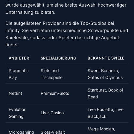
wurde ausgewählt, um eine breite Auswahl hochwertiger
Unterhaltung zu bieten.
Die aufgelisteten Provider sind die Top-Studios bei
Infinity. Sie vertreten unterschiedliche Schwerpunkte und
Spielestile, sodass jeder Spieler das richtige Angebot
findet.
ANBIETER
SPEZIALISIERUNG
BEKANNTE SPIELE
Pragmatic
Slots und
Sweet Bonanza,
Play
Tischspiele
Gates of Olympus
Starburst, Book of
NetEnt
Premium-Slots
Dead
Evolution
Live Roulette, Live
Live-Casino
Gaming
Blackjack
Mega Moolah,
Microgaming
Slots-Vielfalt