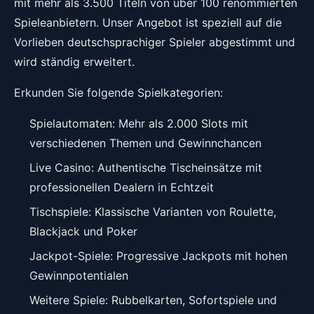
mit mehr als 3.500 Titeln von über 100 renommierten
Spieleanbietern. Unser Angebot ist speziell auf die
Vorlieben deutschsprachiger Spieler abgestimmt und
wird ständig erweitert.
Erkunden Sie folgende Spielkategorien:
Spielautomaten: Mehr als 2.000 Slots mit
verschiedenen Themen und Gewinnchancen
Live Casino: Authentische Tischeinsätze mit
professionellen Dealern in Echtzeit
Tischspiele: Klassische Varianten von Roulette,
Blackjack und Poker
Jackpot-Spiele: Progressive Jackpots mit hohen
Gewinnpotentialen
Weitere Spiele: Rubbelkarten, Sofortspiele und