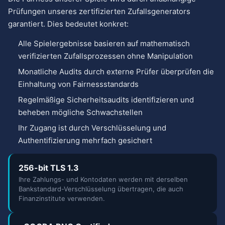
Prüfungen unseres zertifizierten Zufallsgenerators
garantiert. Dies bedeutet konkret:
Alle Spielergebnisse basieren auf mathematisch
verifizierten Zufallsprozessen ohne Manipulation
Monatliche Audits durch externe Prüfer überprüfen die
Einhaltung von Fairnessstandards
Regelmäßige Sicherheitsaudits identifizieren und
beheben mögliche Schwachstellen
Ihr Zugang ist durch Verschlüsselung und
Authentifizierung mehrfach gesichert
256-bit TLS 1.3
Ihre Zahlungs- und Kontodaten werden mit derselben
Bankstandard-Verschlüsselung übertragen, die auch
Finanzinstitute verwenden.